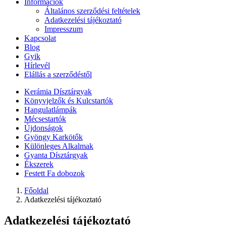
Információk
Általános szerződési feltételek
Adatkezelési tájékoztató
Impresszum
Kapcsolat
Blog
Gyik
Hírlevél
Elállás a szerződéstől
Kerámia Dísztárgyak
Könyvjelzők és Kulcstartók
Hangulatlámpák
Mécsestartók
Újdonságok
Gyöngy Karkötők
Különleges Alkalmak
Gyanta Dísztárgyak
Ékszerek
Festett Fa dobozok
Főoldal
Adatkezelési tájékoztató
Adatkezelési tájékoztató