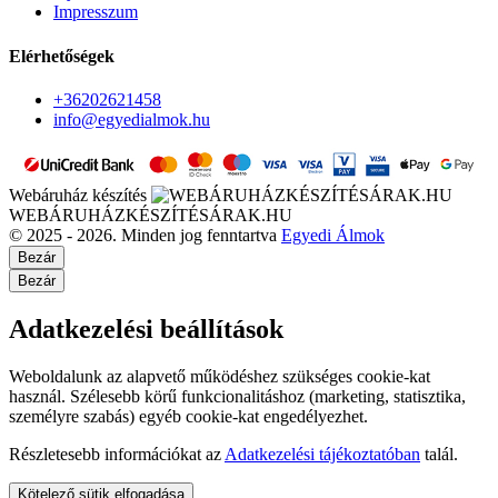
Impresszum
Elérhetőségek
+36202621458
info@egyedialmok.hu
Webáruház készítés
WEBÁRUHÁZKÉSZÍTÉSÁRAK.HU
© 2025 - 2026. Minden jog fenntartva
Egyedi Álmok
Bezár
Bezár
Adatkezelési beállítások
Weboldalunk az alapvető működéshez szükséges cookie-kat
használ. Szélesebb körű funkcionalitáshoz (marketing, statisztika,
személyre szabás) egyéb cookie-kat engedélyezhet.
Részletesebb információkat az
Adatkezelési tájékoztatóban
talál.
Kötelező sütik elfogadása