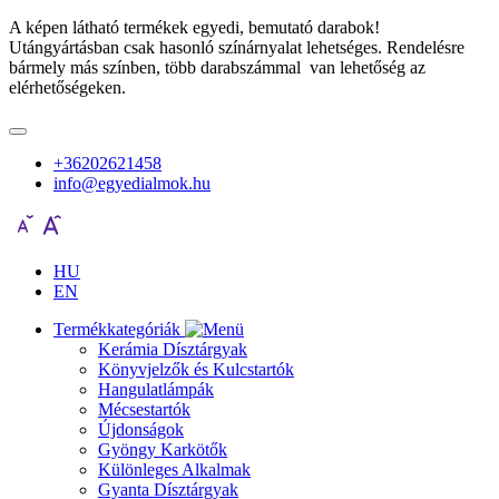
A képen látható termékek egyedi, bemutató darabok!
Utángyártásban csak hasonló színárnyalat lehetséges. Rendelésre
bármely más színben, több darabszámmal van lehetőség az
elérhetőségeken.
+36202621458
info@egyedialmok.hu
HU
EN
Termékkategóriák
Kerámia Dísztárgyak
Könyvjelzők és Kulcstartók
Hangulatlámpák
Mécsestartók
Újdonságok
Gyöngy Karkötők
Különleges Alkalmak
Gyanta Dísztárgyak