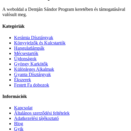
A weboldal a Demján Sándor Program keretében és támogatásával
valósult meg.
Kategóriák
Kerámia Dísztárgyak
Könyvjelzők és Kulcstartók
Hangulatlámpák
Mécsestartók
Újdonságok
Gyöngy Karkötők
Különleges Alkalmak
Gyanta Dísztárgyak
Ékszerek
Festett Fa dobozok
Információk
Kapcsolat
Általános szerződési feltételek
Adatkezelési tájékoztató
Blog
Gyik