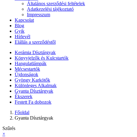
Általános szerződési feltételek
Adatkezelési tájékoztató
Impresszum
Kapcsolat
Blog
Gyik
Hírlevél
Elállás a szerződéstől
Kerámia Dísztárgyak
Könyvjelzők és Kulcstartók
Hangulatlámpák
Mécsestartók
Újdonságok
Gyöngy Karkötők
Különleges Alkalmak
Gyanta Dísztárgyak
Ékszerek
Festett Fa dobozok
Főoldal
Gyanta Dísztárgyak
Szűrés
×