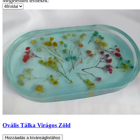
Megjelenített termékek:
Ovális Tálka Virágos Zöld
Hozzáadás a kivánságlistához