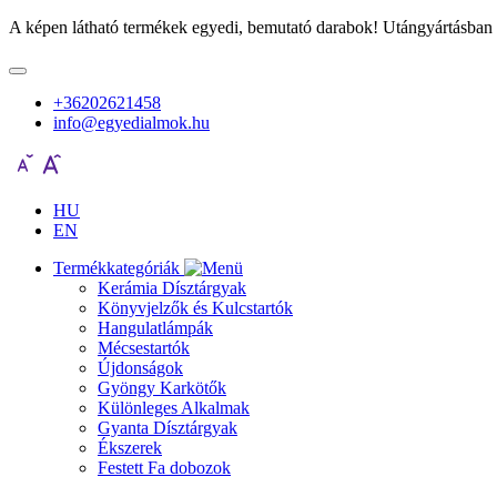
A képen látható termékek egyedi, bemutató darabok! Utángyártásban 
+36202621458
info@egyedialmok.hu
HU
EN
Termékkategóriák
Kerámia Dísztárgyak
Könyvjelzők és Kulcstartók
Hangulatlámpák
Mécsestartók
Újdonságok
Gyöngy Karkötők
Különleges Alkalmak
Gyanta Dísztárgyak
Ékszerek
Festett Fa dobozok