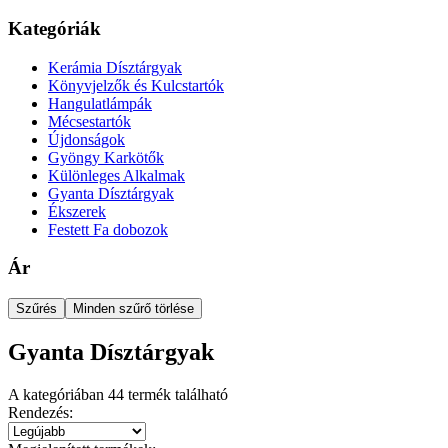
Kategóriák
Kerámia Dísztárgyak
Könyvjelzők és Kulcstartók
Hangulatlámpák
Mécsestartók
Újdonságok
Gyöngy Karkötők
Különleges Alkalmak
Gyanta Dísztárgyak
Ékszerek
Festett Fa dobozok
Ár
Szűrés
Minden szűrő törlése
Gyanta Dísztárgyak
A kategóriában
44
termék található
Rendezés: