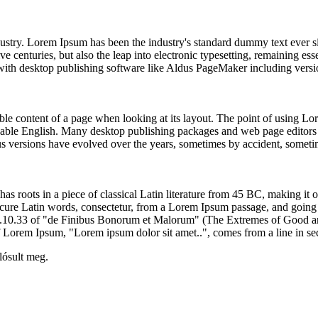
dustry. Lorem Ipsum has been the industry's standard dummy text ever s
e centuries, but also the leap into electronic typesetting, remaining es
 with desktop publishing software like Aldus PageMaker including ver
dable content of a page when looking at its layout. The point of using Lor
eadable English. Many desktop publishing packages and web page editors
ious versions have evolved over the years, sometimes by accident, somet
has roots in a piece of classical Latin literature from 45 BC, making it
e Latin words, consectetur, from a Lorem Ipsum passage, and going thro
10.33 of "de Finibus Bonorum et Malorum" (The Extremes of Good and E
of Lorem Ipsum, "Lorem ipsum dolor sit amet..", comes from a line in se
lósult meg.