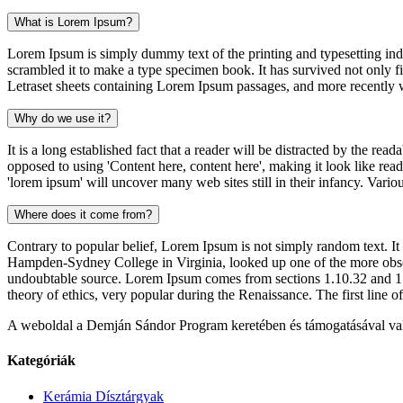
What is Lorem Ipsum?
Lorem Ipsum is simply dummy text of the printing and typesetting in
scrambled it to make a type specimen book. It has survived not only fiv
Letraset sheets containing Lorem Ipsum passages, and more recently
Why do we use it?
It is a long established fact that a reader will be distracted by the rea
opposed to using 'Content here, content here', making it look like r
'lorem ipsum' will uncover many web sites still in their infancy. Var
Where does it come from?
Contrary to popular belief, Lorem Ipsum is not simply random text. It 
Hampden-Sydney College in Virginia, looked up one of the more obscur
undoubtable source. Lorem Ipsum comes from sections 1.10.32 and 1.
theory of ethics, very popular during the Renaissance. The first line 
A weboldal a Demján Sándor Program keretében és támogatásával va
Kategóriák
Kerámia Dísztárgyak