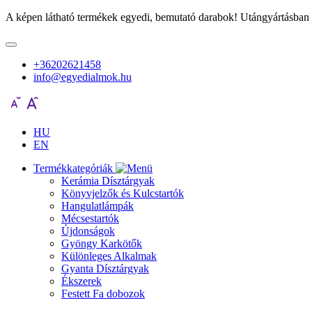
A képen látható termékek egyedi, bemutató darabok! Utángyártásban 
+36202621458
info@egyedialmok.hu
HU
EN
Termékkategóriák
Kerámia Dísztárgyak
Könyvjelzők és Kulcstartók
Hangulatlámpák
Mécsestartók
Újdonságok
Gyöngy Karkötők
Különleges Alkalmak
Gyanta Dísztárgyak
Ékszerek
Festett Fa dobozok