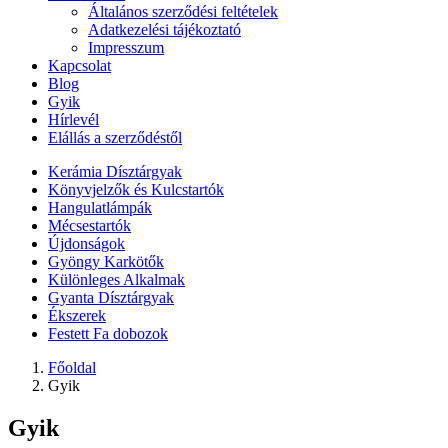
Általános szerződési feltételek
Adatkezelési tájékoztató
Impresszum
Kapcsolat
Blog
Gyik
Hírlevél
Elállás a szerződéstől
Kerámia Dísztárgyak
Könyvjelzők és Kulcstartók
Hangulatlámpák
Mécsestartók
Újdonságok
Gyöngy Karkötők
Különleges Alkalmak
Gyanta Dísztárgyak
Ékszerek
Festett Fa dobozok
Főoldal
Gyik
Gyik