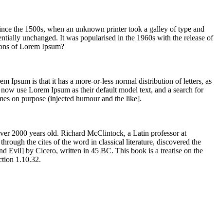
ince the 1500s, when an unknown printer took a galley of type and
sentially unchanged. It was popularised in the 1960s with the release of
sions of Lorem Ipsum?
em Ipsum is that it has a more-or-less normal distribution of letters, as
 now use Lorem Ipsum as their default model text, and a search for
imes on purpose (injected humour and the like].
 over 2000 years old. Richard McClintock, a Latin professor at
ugh the cites of the word in classical literature, discovered the
vil] by Cicero, written in 45 BC. This book is a treatise on the
ction 1.10.32.