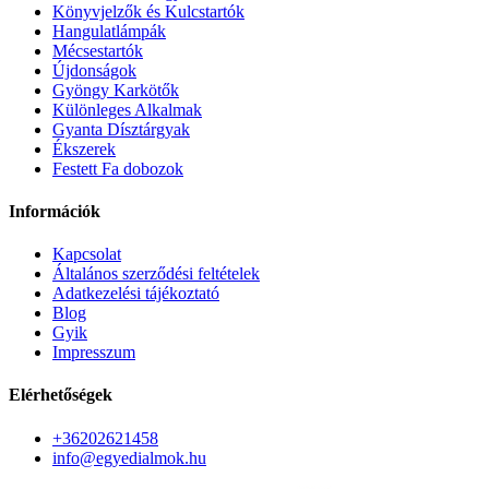
Könyvjelzők és Kulcstartók
Hangulatlámpák
Mécsestartók
Újdonságok
Gyöngy Karkötők
Különleges Alkalmak
Gyanta Dísztárgyak
Ékszerek
Festett Fa dobozok
Információk
Kapcsolat
Általános szerződési feltételek
Adatkezelési tájékoztató
Blog
Gyik
Impresszum
Elérhetőségek
+36202621458
info@egyedialmok.hu