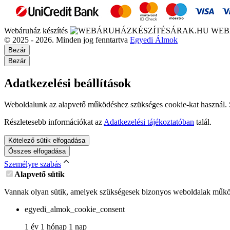
Webáruház készítés
WEB
© 2025 - 2026. Minden jog fenntartva
Egyedi Álmok
Bezár
Bezár
Adatkezelési beállítások
Weboldalunk az alapvető működéshez szükséges cookie-kat használ. Sz
Részletesebb információkat az
Adatkezelési tájékoztatóban
talál.
Kötelező sütik elfogadása
Összes elfogadása
Személyre szabás
Alapvető sütik
Vannak olyan sütik, amelyek szükségesek bizonyos weboldalak működ
egyedi_almok_cookie_consent
1 év 1 hónap 1 nap