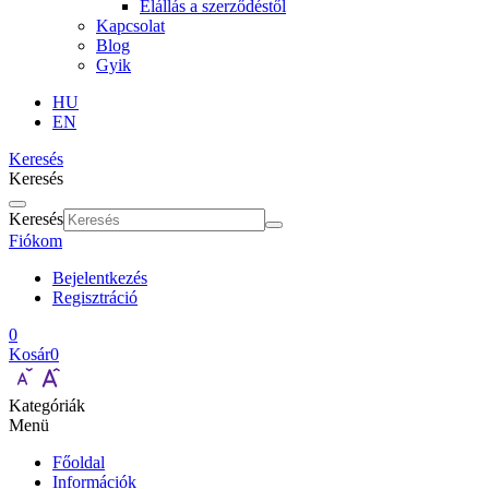
Elállás a szerződéstől
Kapcsolat
Blog
Gyik
HU
EN
Keresés
Keresés
Keresés
Fiókom
Bejelentkezés
Regisztráció
0
Kosár
0
Kategóriák
Menü
Főoldal
Információk