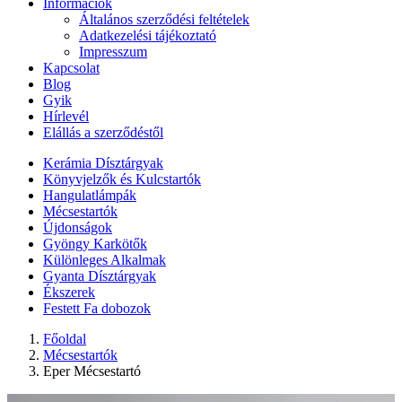
Információk
Általános szerződési feltételek
Adatkezelési tájékoztató
Impresszum
Kapcsolat
Blog
Gyik
Hírlevél
Elállás a szerződéstől
Kerámia Dísztárgyak
Könyvjelzők és Kulcstartók
Hangulatlámpák
Mécsestartók
Újdonságok
Gyöngy Karkötők
Különleges Alkalmak
Gyanta Dísztárgyak
Ékszerek
Festett Fa dobozok
Főoldal
Mécsestartók
Eper Mécsestartó