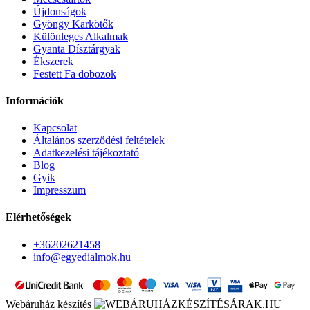
Újdonságok
Gyöngy Karkötők
Különleges Alkalmak
Gyanta Dísztárgyak
Ékszerek
Festett Fa dobozok
Információk
Kapcsolat
Általános szerződési feltételek
Adatkezelési tájékoztató
Blog
Gyik
Impresszum
Elérhetőségek
+36202621458
info@egyedialmok.hu
Webáruház készítés