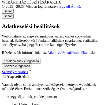
WEBÁRUHÁZKÉSZÍTÉSÁRAK.HU
© 2025 - 2026. Minden jog fenntartva
Egyedi Álmok
Bezár
Bezár
Adatkezelési beállítások
Weboldalunk az alapvető működéshez szükséges cookie-kat
használ. Szélesebb körű funkcionalitáshoz (marketing, statisztika,
személyre szabás) egyéb cookie-kat engedélyezhet.
Részletesebb információkat az
Adatkezelési tájékoztatóban
talál.
Kötelező sütik elfogadása
Összes elfogadása
Személyre szabás
Alapvető sütik
Vannak olyan sütik, amelyek szükségesek bizonyos weboldalak
működéséhez. Emiatt nincs szükség az Ön hozzájárulására.
egyedi_almok_cookie_consent
1 év 1 hónap 1 nap