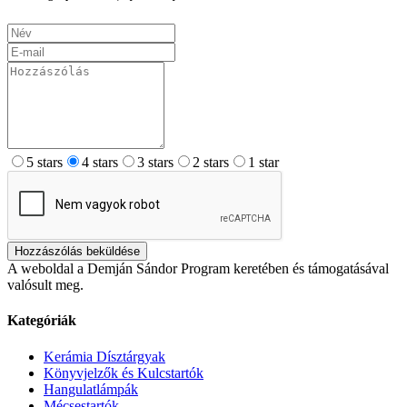
5 stars
4 stars
3 stars
2 stars
1 star
Hozzászólás beküldése
A weboldal a Demján Sándor Program keretében és támogatásával
valósult meg.
Kategóriák
Kerámia Dísztárgyak
Könyvjelzők és Kulcstartók
Hangulatlámpák
Mécsestartók