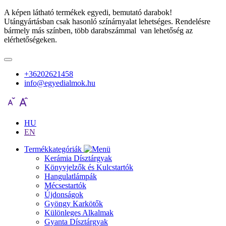
A képen látható termékek egyedi, bemutató darabok!
Utángyártásban csak hasonló színárnyalat lehetséges. Rendelésre
bármely más színben, több darabszámmal van lehetőség az
elérhetőségeken.
+36202621458
info@egyedialmok.hu
HU
EN
Termékkategóriák
Kerámia Dísztárgyak
Könyvjelzők és Kulcstartók
Hangulatlámpák
Mécsestartók
Újdonságok
Gyöngy Karkötők
Különleges Alkalmak
Gyanta Dísztárgyak