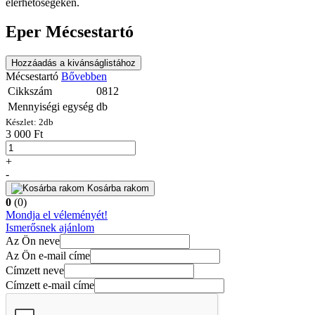
elérhetőségeken.
Eper Mécsestartó
Hozzáadás a kivánságlistához
Mécsestartó
Bővebben
Cikkszám
0812
Mennyiségi egység
db
Készlet:
2
db
3 000 Ft
+
-
Kosárba rakom
0
(0)
Mondja el véleményét!
Ismerősnek ajánlom
Az Ön neve
Az Ön e-mail címe
Címzett neve
Címzett e-mail címe