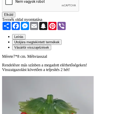
Elküld
Termék oldal nyomtatása
Share
Facebook
Messenger
Email
Snapchat
Pinterest
Viber
Leírás
Utoljára megtekintett termékek
Vásárlói visszajelzések
Mérete7*8 cm. Méhviasszal
Rendelésre más színben a megadott elérhetőségeken!
Visszaigazolást követően a teljesítés 2 hét!