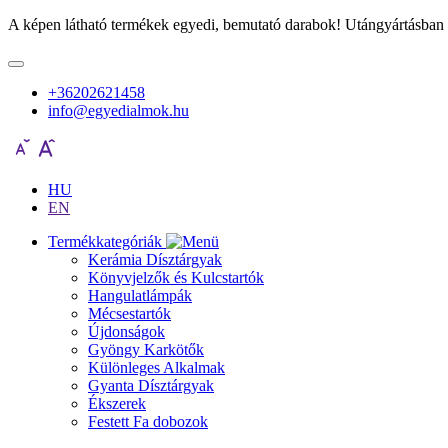
A képen látható termékek egyedi, bemutató darabok! Utángyártásban 
+36202621458
info@egyedialmok.hu
HU
EN
Termékkategóriák
Kerámia Dísztárgyak
Könyvjelzők és Kulcstartók
Hangulatlámpák
Mécsestartók
Újdonságok
Gyöngy Karkötők
Különleges Alkalmak
Gyanta Dísztárgyak
Ékszerek
Festett Fa dobozok