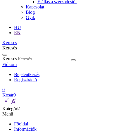
Elállás a szerződéstől
Kapcsolat
Blog
Gyik
HU
EN
Keresés
Keresés
Keresés
Fiókom
Bejelentkezés
Regisztráció
0
Kosár
0
Kategóriák
Menü
Főoldal
Információk