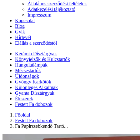
Általános szerződési feltételek
Adatkezelési tájékoztató
Impresszum
Kapcsolat
Blog
Gyik
Hírlevél
Elállás a szerződéstől
Kerámia Dísztárgyak
Könyvjelzők és Kulcstartók
Hangulatlámpák
Mécsestartók
Újdonságok
Gyöngy Karkötők
Különleges Alkalmak
Gyanta Dísztárgyak
Ékszerek
Festett Fa dobozok
Főoldal
Festett Fa dobozok
Fa Papírzsebkendő Tartó...