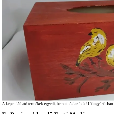
A képen látható termékek egyedi, bemutató darabok! Utángyártásban 