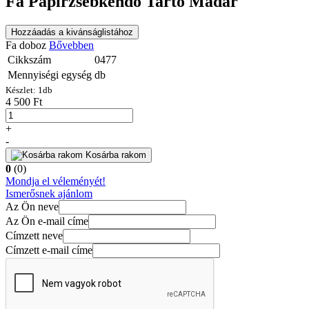
Fa Papírzsebkendő Tartó Madár
Hozzáadás a kivánságlistához
Fa doboz
Bővebben
Cikkszám
0477
Mennyiségi egység
db
Készlet:
1
db
4 500 Ft
+
-
Kosárba rakom
0
(0)
Mondja el véleményét!
Ismerősnek ajánlom
Az Ön neve
Az Ön e-mail címe
Címzett neve
Címzett e-mail címe