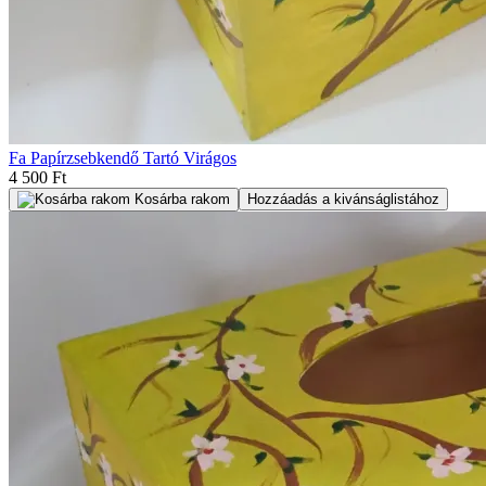
Fa Papírzsebkendő Tartó Virágos
4 500 Ft
Kosárba rakom
Hozzáadás a kivánságlistához