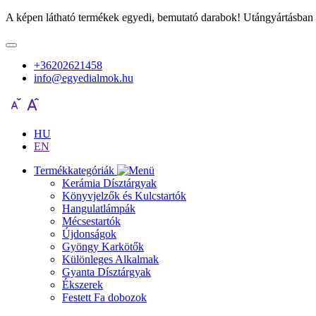
A képen látható termékek egyedi, bemutató darabok! Utángyártásban 
+36202621458
info@egyedialmok.hu
HU
EN
Termékkategóriák
Kerámia Dísztárgyak
Könyvjelzők és Kulcstartók
Hangulatlámpák
Mécsestartók
Újdonságok
Gyöngy Karkötők
Különleges Alkalmak
Gyanta Dísztárgyak
Ékszerek
Festett Fa dobozok