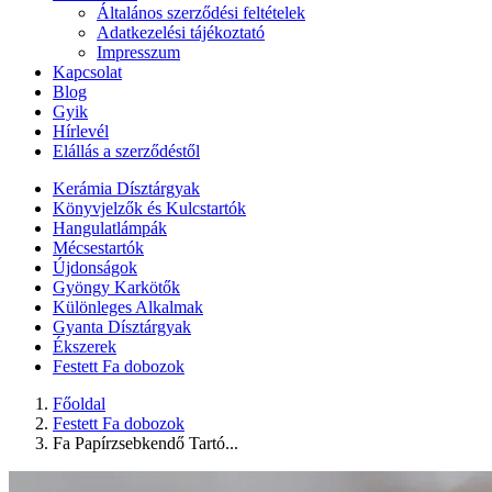
Általános szerződési feltételek
Adatkezelési tájékoztató
Impresszum
Kapcsolat
Blog
Gyik
Hírlevél
Elállás a szerződéstől
Kerámia Dísztárgyak
Könyvjelzők és Kulcstartók
Hangulatlámpák
Mécsestartók
Újdonságok
Gyöngy Karkötők
Különleges Alkalmak
Gyanta Dísztárgyak
Ékszerek
Festett Fa dobozok
Főoldal
Festett Fa dobozok
Fa Papírzsebkendő Tartó...