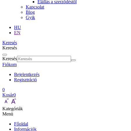
Elállás a szerződéstől
Kapcsolat
Blog
Gyik
HU
EN
Keresés
Keresés
Keresés
Fiókom
Bejelentkezés
Regisztráció
0
Kosár
0
Kategóriák
Menü
Főoldal
Információk