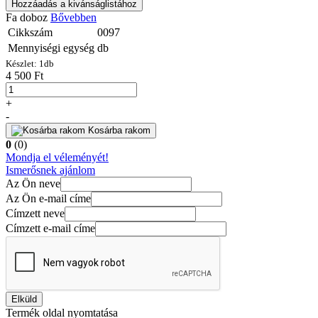
Hozzáadás a kivánságlistához
Fa doboz
Bővebben
Cikkszám
0097
Mennyiségi egység
db
Készlet:
1
db
4 500 Ft
+
-
Kosárba rakom
0
(0)
Mondja el véleményét!
Ismerősnek ajánlom
Az Ön neve
Az Ön e-mail címe
Címzett neve
Címzett e-mail címe
Elküld
Termék oldal nyomtatása