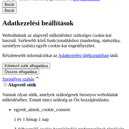
Bezár
Bezár
Adatkezelési beállítások
Weboldalunk az alapvető működéshez szükséges cookie-kat
használ. Szélesebb körű funkcionalitáshoz (marketing, statisztika,
személyre szabás) egyéb cookie-kat engedélyezhet.
Részletesebb információkat az
Adatkezelési tájékoztatóban
talál.
Kötelező sütik elfogadása
Összes elfogadása
Személyre szabás
Alapvető sütik
Vannak olyan sütik, amelyek szükségesek bizonyos weboldalak
működéséhez. Emiatt nincs szükség az Ön hozzájárulására.
egyedi_almok_cookie_consent
1 év 1 hónap 1 nap