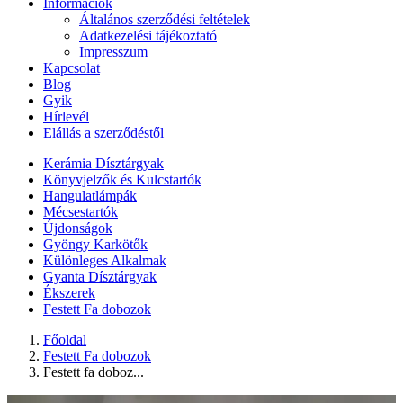
Információk
Általános szerződési feltételek
Adatkezelési tájékoztató
Impresszum
Kapcsolat
Blog
Gyik
Hírlevél
Elállás a szerződéstől
Kerámia Dísztárgyak
Könyvjelzők és Kulcstartók
Hangulatlámpák
Mécsestartók
Újdonságok
Gyöngy Karkötők
Különleges Alkalmak
Gyanta Dísztárgyak
Ékszerek
Festett Fa dobozok
Főoldal
Festett Fa dobozok
Festett fa doboz...