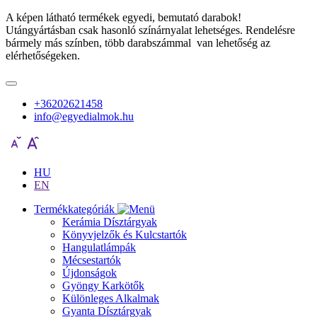
A képen látható termékek egyedi, bemutató darabok!
Utángyártásban csak hasonló színárnyalat lehetséges. Rendelésre
bármely más színben, több darabszámmal van lehetőség az
elérhetőségeken.
+36202621458
info@egyedialmok.hu
HU
EN
Termékkategóriák
Kerámia Dísztárgyak
Könyvjelzők és Kulcstartók
Hangulatlámpák
Mécsestartók
Újdonságok
Gyöngy Karkötők
Különleges Alkalmak
Gyanta Dísztárgyak