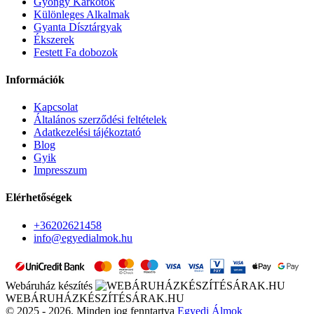
Gyöngy Karkötők
Különleges Alkalmak
Gyanta Dísztárgyak
Ékszerek
Festett Fa dobozok
Információk
Kapcsolat
Általános szerződési feltételek
Adatkezelési tájékoztató
Blog
Gyik
Impresszum
Elérhetőségek
+36202621458
info@egyedialmok.hu
Webáruház készítés
WEBÁRUHÁZKÉSZÍTÉSÁRAK.HU
© 2025 - 2026. Minden jog fenntartva
Egyedi Álmok