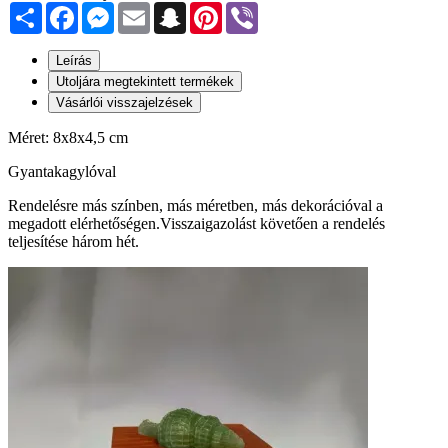
Share
Facebook
Messenger
Email
Snapchat
Pinterest
Viber
Leírás
Utoljára megtekintett termékek
Vásárlói visszajelzések
Méret: 8x8x4,5 cm
Gyantakagylóval
Rendelésre más színben, más méretben, más dekorációval a
megadott elérhetőségen.Visszaigazolást követően a rendelés
teljesítése három hét.