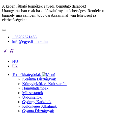
A képen látható termékek egyedi, bemutató darabok!
Utángyártásban csak hasonló színárnyalat lehetséges. Rendelésre
bármely más színben, több darabszámmal van lehetőség az
elérhetőségeken.
+36202621458
info@egyedialmok.hu
HU
EN
Termékkategóriák
Kerámia Dísztárgyak
Könyvjelzők és Kulcstartók
Hangulatlámpák
Mécsestartók
Újdonságok
Gyöngy Karkötők
Különleges Alkalmak
Gyanta Dísztárgyak