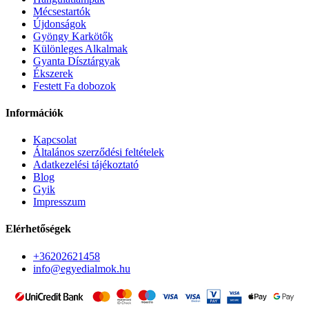
Mécsestartók
Újdonságok
Gyöngy Karkötők
Különleges Alkalmak
Gyanta Dísztárgyak
Ékszerek
Festett Fa dobozok
Információk
Kapcsolat
Általános szerződési feltételek
Adatkezelési tájékoztató
Blog
Gyik
Impresszum
Elérhetőségek
+36202621458
info@egyedialmok.hu