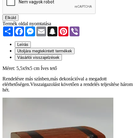
Elküld
Termék oldal nyomtatása
Share
Facebook
Messenger
Email
Snapchat
Pinterest
Viber
Leírás
Utoljára megtekintett termékek
Vásárlói visszajelzések
Méret: 5,5x9x5 cm Íves tető
Rendelésre más színben,más dekorációval a megadott
elérhetőségen.Visszaigazolást követően a rendelés teljesítése három
hét.