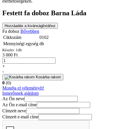
elérhetőségeken.
Festett fa doboz Barna Láda
Hozzáadás a kivánságlistához
Fa doboz
Bővebben
Cikkszám
0102
Mennyiségi egység
db
Készlet:
1
db
3 000 Ft
+
-
Kosárba rakom
0
(0)
Mondja el véleményét!
Ismerősnek ajánlom
Az Ön neve
Az Ön e-mail címe
Címzett neve
Címzett e-mail címe