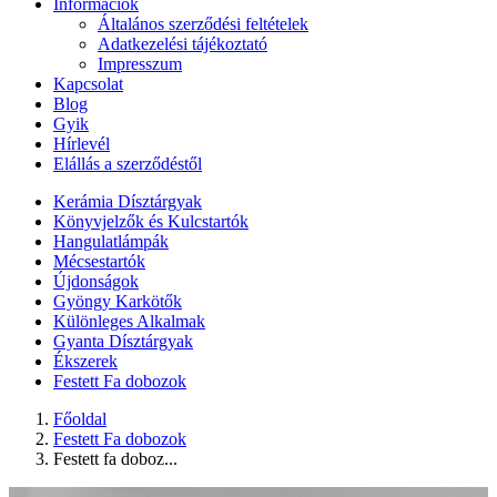
Információk
Általános szerződési feltételek
Adatkezelési tájékoztató
Impresszum
Kapcsolat
Blog
Gyik
Hírlevél
Elállás a szerződéstől
Kerámia Dísztárgyak
Könyvjelzők és Kulcstartók
Hangulatlámpák
Mécsestartók
Újdonságok
Gyöngy Karkötők
Különleges Alkalmak
Gyanta Dísztárgyak
Ékszerek
Festett Fa dobozok
Főoldal
Festett Fa dobozok
Festett fa doboz...