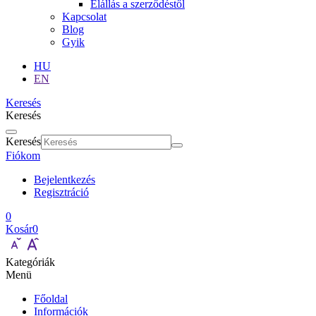
Elállás a szerződéstől
Kapcsolat
Blog
Gyik
HU
EN
Keresés
Keresés
Keresés
Fiókom
Bejelentkezés
Regisztráció
0
Kosár
0
Kategóriák
Menü
Főoldal
Információk