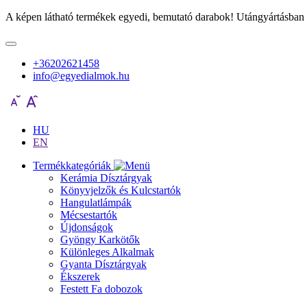
A képen látható termékek egyedi, bemutató darabok! Utángyártásban 
+36202621458
info@egyedialmok.hu
HU
EN
Termékkategóriák
Kerámia Dísztárgyak
Könyvjelzők és Kulcstartók
Hangulatlámpák
Mécsestartók
Újdonságok
Gyöngy Karkötők
Különleges Alkalmak
Gyanta Dísztárgyak
Ékszerek
Festett Fa dobozok