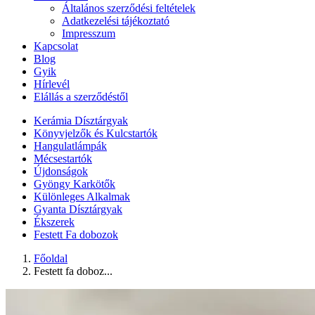
Általános szerződési feltételek
Adatkezelési tájékoztató
Impresszum
Kapcsolat
Blog
Gyik
Hírlevél
Elállás a szerződéstől
Kerámia Dísztárgyak
Könyvjelzők és Kulcstartók
Hangulatlámpák
Mécsestartók
Újdonságok
Gyöngy Karkötők
Különleges Alkalmak
Gyanta Dísztárgyak
Ékszerek
Festett Fa dobozok
Főoldal
Festett fa doboz...