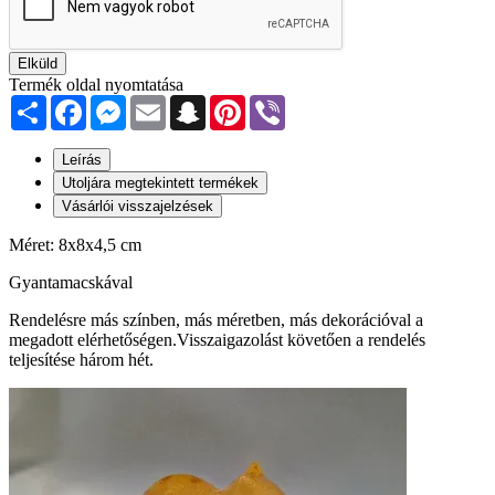
Elküld
Termék oldal nyomtatása
Share
Facebook
Messenger
Email
Snapchat
Pinterest
Viber
Leírás
Utoljára megtekintett termékek
Vásárlói visszajelzések
Méret: 8x8x4,5 cm
Gyantamacskával
Rendelésre más színben, más méretben, más dekorációval a
megadott elérhetőségen.Visszaigazolást követően a rendelés
teljesítése három hét.