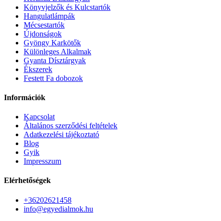
Könyvjelzők és Kulcstartók
Hangulatlámpák
Mécsestartók
Újdonságok
Gyöngy Karkötők
Különleges Alkalmak
Gyanta Dísztárgyak
Ékszerek
Festett Fa dobozok
Információk
Kapcsolat
Általános szerződési feltételek
Adatkezelési tájékoztató
Blog
Gyik
Impresszum
Elérhetőségek
+36202621458
info@egyedialmok.hu