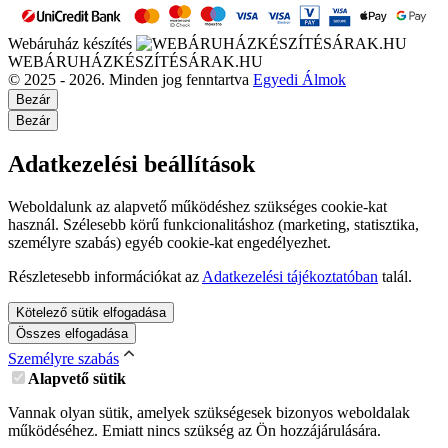
Webáruház készítés
WEBÁRUHÁZKÉSZÍTÉSÁRAK.HU
© 2025 - 2026. Minden jog fenntartva
Egyedi Álmok
Bezár
Bezár
Adatkezelési beállítások
Weboldalunk az alapvető működéshez szükséges cookie-kat
használ. Szélesebb körű funkcionalitáshoz (marketing, statisztika,
személyre szabás) egyéb cookie-kat engedélyezhet.
Részletesebb információkat az
Adatkezelési tájékoztatóban
talál.
Kötelező sütik elfogadása
Összes elfogadása
Személyre szabás
Alapvető sütik
Vannak olyan sütik, amelyek szükségesek bizonyos weboldalak
működéséhez. Emiatt nincs szükség az Ön hozzájárulására.