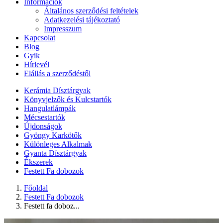
Információk
Általános szerződési feltételek
Adatkezelési tájékoztató
Impresszum
Kapcsolat
Blog
Gyik
Hírlevél
Elállás a szerződéstől
Kerámia Dísztárgyak
Könyvjelzők és Kulcstartók
Hangulatlámpák
Mécsestartók
Újdonságok
Gyöngy Karkötők
Különleges Alkalmak
Gyanta Dísztárgyak
Ékszerek
Festett Fa dobozok
Főoldal
Festett Fa dobozok
Festett fa doboz...