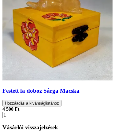
Festett fa doboz Sárga Macska
Hozzáadás a kivánságlistához
4 500 Ft
Vásárlói visszajelzések