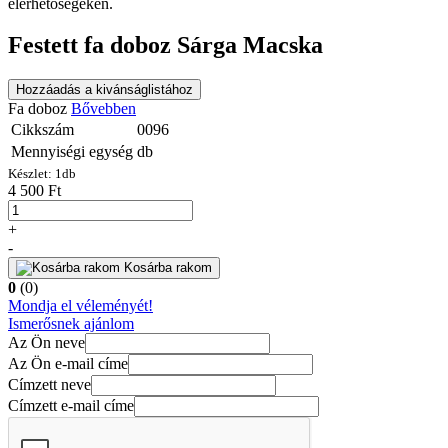
elérhetőségeken.
Festett fa doboz Sárga Macska
Hozzáadás a kivánságlistához
Fa doboz
Bővebben
Cikkszám
0096
Mennyiségi egység
db
Készlet:
1
db
4 500 Ft
+
-
Kosárba rakom
0
(0)
Mondja el véleményét!
Ismerősnek ajánlom
Az Ön neve
Az Ön e-mail címe
Címzett neve
Címzett e-mail címe