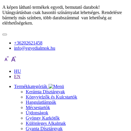
A képen látható termékek egyedi, bemutató darabok!
Utángyártásban csak hasonló színárnyalat lehetséges. Rendelésre
bármely más színben, több darabszámmal van lehetőség az
elérhetőségeken.
+36202621458
info@egyedialmok.hu
HU
EN
Termékkategóriák
Kerámia Dísztárgyak
Könyvjelzők és Kulcstartók
Hangulatlámpák
Mécsestartók
Újdonságok
Gyöngy Karkötők
Különleges Alkalmak
Gyanta Dísztárgyak