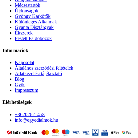
Mécsestartók
Újdonságok
Gyöngy Karkötők
Különleges Alkalmak
Gyanta Dísztárgyak
Ékszerek
Festett Fa dobozok
Információk
Kapcsolat
Általános szerződési feltételek
Adatkezelési tájékoztató
Blog
Gyik
Impresszum
Elérhetőségek
+36202621458
info@egyedialmok.hu