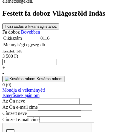
elérhetőségeken.
Festett fa doboz Világoszöld Indás
Hozzáadás a kivánságlistához
Fa doboz
Bővebben
Cikkszám
0116
Mennyiségi egység
db
Készlet:
1
db
3 500 Ft
+
-
Kosárba rakom
0
(0)
Mondja el véleményét!
Ismerősnek ajánlom
Az Ön neve
Az Ön e-mail címe
Címzett neve
Címzett e-mail címe