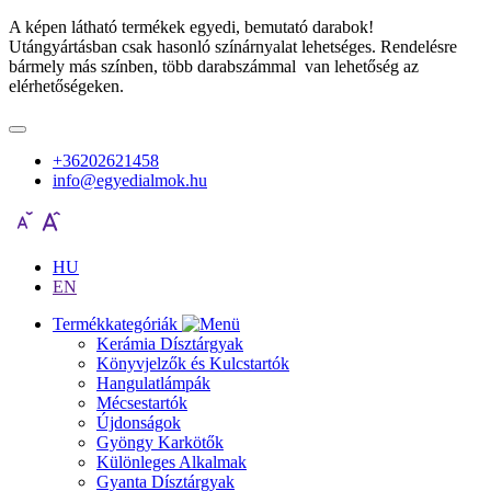
A képen látható termékek egyedi, bemutató darabok!
Utángyártásban csak hasonló színárnyalat lehetséges. Rendelésre
bármely más színben, több darabszámmal van lehetőség az
elérhetőségeken.
+36202621458
info@egyedialmok.hu
HU
EN
Termékkategóriák
Kerámia Dísztárgyak
Könyvjelzők és Kulcstartók
Hangulatlámpák
Mécsestartók
Újdonságok
Gyöngy Karkötők
Különleges Alkalmak
Gyanta Dísztárgyak