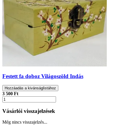
Festett fa doboz Világoszöld Indás
Hozzáadás a kivánságlistához
3 500 Ft
Vásárlói visszajelzések
Még nincs visszajelzés...