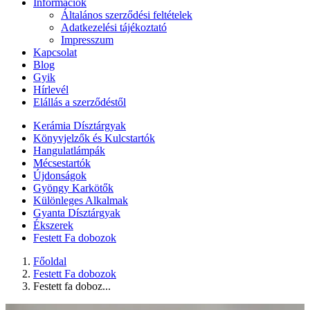
Információk
Általános szerződési feltételek
Adatkezelési tájékoztató
Impresszum
Kapcsolat
Blog
Gyik
Hírlevél
Elállás a szerződéstől
Kerámia Dísztárgyak
Könyvjelzők és Kulcstartók
Hangulatlámpák
Mécsestartók
Újdonságok
Gyöngy Karkötők
Különleges Alkalmak
Gyanta Dísztárgyak
Ékszerek
Festett Fa dobozok
Főoldal
Festett Fa dobozok
Festett fa doboz...