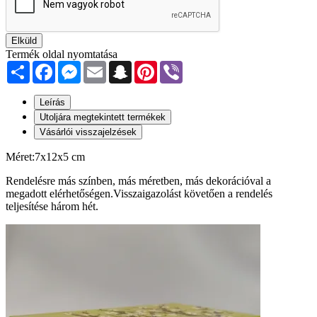
Elküld
Termék oldal nyomtatása
Share
Facebook
Messenger
Email
Snapchat
Pinterest
Viber
Leírás
Utoljára megtekintett termékek
Vásárlói visszajelzések
Méret:7x12x5 cm
Rendelésre más színben, más méretben, más dekorációval a
megadott elérhetőségen.Visszaigazolást követően a rendelés
teljesítése három hét.