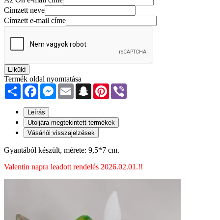
Címzett neve
Címzett e-mail címe
Elküld
Termék oldal nyomtatása
Share
Facebook
Messenger
Email
Snapchat
Pinterest
Viber
Leírás
Utoljára megtekintett termékek
Vásárlói visszajelzések
Gyantából készült, mérete: 9,5*7 cm.
Valentin napra leadott rendelés 2026.02.01.!!