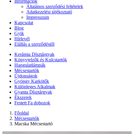
Információk
Általános szerződési feltételek
Adatkezelési tájékoztató
Impresszum
Kapcsolat
Blog
Gyik
Hírlevél
Elállás a szerződéstől
Kerámia Dísztárgyak
Könyvjelzők és Kulcstartók
Hangulatlámpák
Mécsestartók
Újdonságok
Gyöngy Karkötők
Különleges Alkalmak
Gyanta Dísztárgyak
Ékszerek
Festett Fa dobozok
Főoldal
Mécsestartók
Macska Mécsestartó