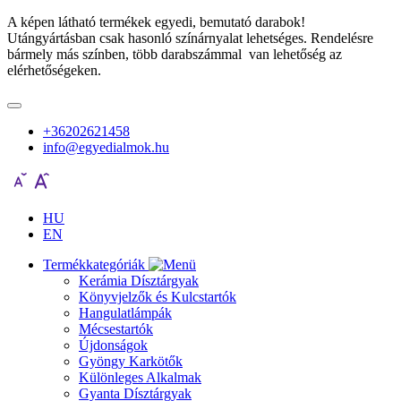
A képen látható termékek egyedi, bemutató darabok!
Utángyártásban csak hasonló színárnyalat lehetséges. Rendelésre
bármely más színben, több darabszámmal van lehetőség az
elérhetőségeken.
+36202621458
info@egyedialmok.hu
HU
EN
Termékkategóriák
Kerámia Dísztárgyak
Könyvjelzők és Kulcstartók
Hangulatlámpák
Mécsestartók
Újdonságok
Gyöngy Karkötők
Különleges Alkalmak
Gyanta Dísztárgyak