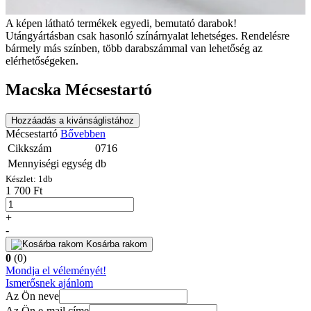
A képen látható termékek egyedi, bemutató darabok!
Utángyártásban csak hasonló színárnyalat lehetséges. Rendelésre
bármely más színben, több darabszámmal van lehetőség az
elérhetőségeken.
Macska Mécsestartó
Hozzáadás a kivánságlistához
Mécsestartó
Bővebben
Cikkszám
0716
Mennyiségi egység
db
Készlet:
1
db
1 700 Ft
+
-
Kosárba rakom
0
(0)
Mondja el véleményét!
Ismerősnek ajánlom
Az Ön neve
Az Ön e-mail címe