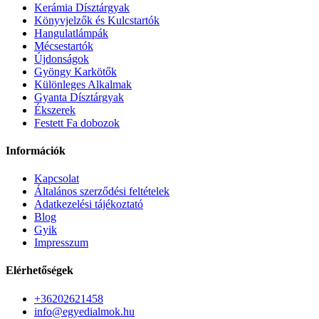
Kerámia Dísztárgyak
Könyvjelzők és Kulcstartók
Hangulatlámpák
Mécsestartók
Újdonságok
Gyöngy Karkötők
Különleges Alkalmak
Gyanta Dísztárgyak
Ékszerek
Festett Fa dobozok
Információk
Kapcsolat
Általános szerződési feltételek
Adatkezelési tájékoztató
Blog
Gyik
Impresszum
Elérhetőségek
+36202621458
info@egyedialmok.hu