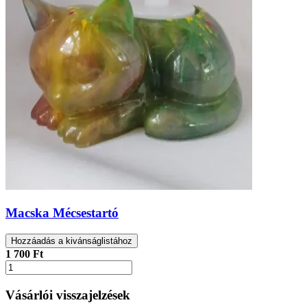
Macska Mécsestartó
Hozzáadás a kivánságlistához
1 700 Ft
Vásárlói visszajelzések