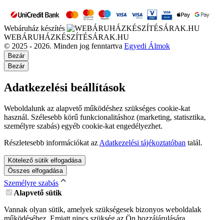
Webáruház készítés
WEBÁRUHÁZKÉSZÍTÉSÁRAK.HU
© 2025 - 2026. Minden jog fenntartva
Egyedi Álmok
Bezár
Bezár
Adatkezelési beállítások
Weboldalunk az alapvető működéshez szükséges cookie-kat
használ. Szélesebb körű funkcionalitáshoz (marketing, statisztika,
személyre szabás) egyéb cookie-kat engedélyezhet.
Részletesebb információkat az
Adatkezelési tájékoztatóban
talál.
Kötelező sütik elfogadása
Összes elfogadása
Személyre szabás
Alapvető sütik
Vannak olyan sütik, amelyek szükségesek bizonyos weboldalak
működéséhez. Emiatt nincs szükség az Ön hozzájárulására.