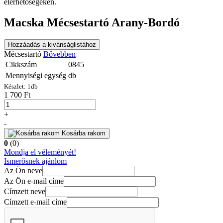
elérhetőségeken.
Macska Mécsestartó Arany-Bordó
Hozzáadás a kivánságlistához
Mécsestartó
Bővebben
Cikkszám
0845
Mennyiségi egység
db
Készlet:
1
db
1 700 Ft
+
-
Kosárba rakom
0
(0)
Mondja el véleményét!
Ismerősnek ajánlom
Az Ön neve
Az Ön e-mail címe
Címzett neve
Címzett e-mail címe