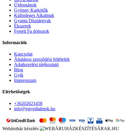
Újdonságok
Gyöngy Karkötők
Különleges Alkalmak
Gyanta Dísztárgyak
Ékszerek
Festett Fa dobozok
Információk
Kapcsolat
Általános szerződési feltételek
Adatkezelési tájékoztató
Blog
Gyik
Impresszum
Elérhetőségek
+36202621458
info@egyedialmok.hu
Webáruház készítés