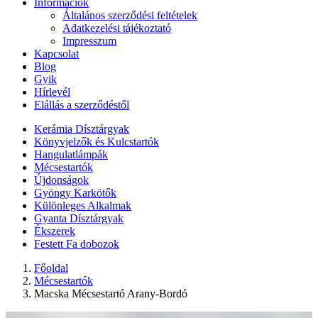
Információk
Általános szerződési feltételek
Adatkezelési tájékoztató
Impresszum
Kapcsolat
Blog
Gyik
Hírlevél
Elállás a szerződéstől
Kerámia Dísztárgyak
Könyvjelzők és Kulcstartók
Hangulatlámpák
Mécsestartók
Újdonságok
Gyöngy Karkötők
Különleges Alkalmak
Gyanta Dísztárgyak
Ékszerek
Festett Fa dobozok
Főoldal
Mécsestartók
Macska Mécsestartó Arany-Bordó