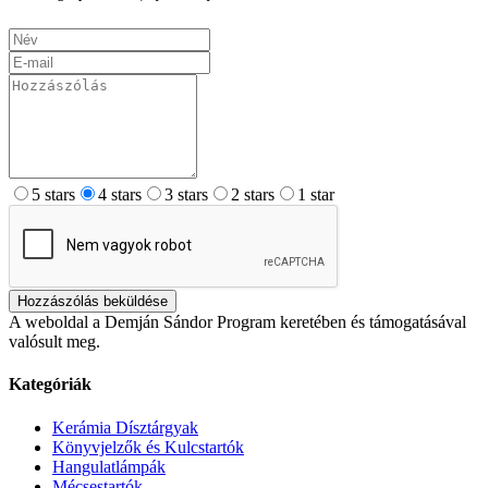
5 stars
4 stars
3 stars
2 stars
1 star
Hozzászólás beküldése
A weboldal a Demján Sándor Program keretében és támogatásával
valósult meg.
Kategóriák
Kerámia Dísztárgyak
Könyvjelzők és Kulcstartók
Hangulatlámpák
Mécsestartók