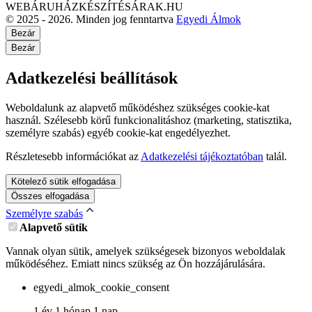
WEBÁRUHÁZKÉSZÍTÉSÁRAK.HU
© 2025 - 2026. Minden jog fenntartva
Egyedi Álmok
Bezár
Bezár
Adatkezelési beállítások
Weboldalunk az alapvető működéshez szükséges cookie-kat
használ. Szélesebb körű funkcionalitáshoz (marketing, statisztika,
személyre szabás) egyéb cookie-kat engedélyezhet.
Részletesebb információkat az
Adatkezelési tájékoztatóban
talál.
Kötelező sütik elfogadása
Összes elfogadása
Személyre szabás
Alapvető sütik
Vannak olyan sütik, amelyek szükségesek bizonyos weboldalak
működéséhez. Emiatt nincs szükség az Ön hozzájárulására.
egyedi_almok_cookie_consent
1 év 1 hónap 1 nap