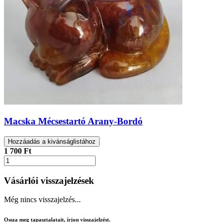
Macska Mécsestartó Arany-Bordó
Hozzáadás a kivánságlistához
1 700 Ft
Vásárlói visszajelzések
Még nincs visszajelzés...
Ossza meg tapasztalatait, írjon visszajelzést.