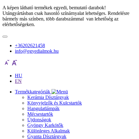
A képen látható termékek egyedi, bemutató darabok!
Utángyártásban csak hasonló színárnyalat lehetséges. Rendelésre
bármely más színben, több darabszámmal van lehetőség az
elérhetőségeken.
+36202621458
info@egyedialmok.hu
HU
EN
Termékkategóriák
Kerámia Dísztárgyak
Könyvjelzők és Kulcstartók
Hangulatlámpák
Mécsestartók
Újdonságok
Gyöngy Karkötők
Különleges Alkalmak
Gyanta Dísztárgyak