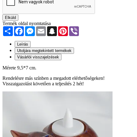
Elküld
Termék oldal nyomtatása
Share
Facebook
Messenger
Email
Snapchat
Pinterest
Viber
Leírás
Utoljára megtekintett termékek
Vásárlói visszajelzések
Mérete 9,5*7 cm.
Rendelésre más színben a megadott elérhetőségeken!
Visszaigazolást követően a teljesítés 2 hét!