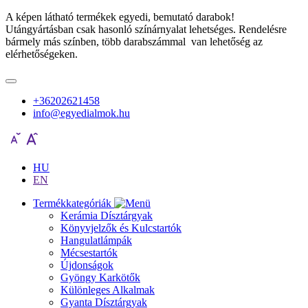
A képen látható termékek egyedi, bemutató darabok!
Utángyártásban csak hasonló színárnyalat lehetséges. Rendelésre
bármely más színben, több darabszámmal van lehetőség az
elérhetőségeken.
+36202621458
info@egyedialmok.hu
HU
EN
Termékkategóriák
Kerámia Dísztárgyak
Könyvjelzők és Kulcstartók
Hangulatlámpák
Mécsestartók
Újdonságok
Gyöngy Karkötők
Különleges Alkalmak
Gyanta Dísztárgyak