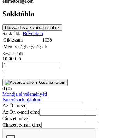
elérhetőségeken.
Sakktábla
Hozzáadás a kivánságlistához
Sakktábla
Bővebben
Cikkszám
1038
Mennyiségi egység
db
Készlet:
1
db
10 000 Ft
+
-
Kosárba rakom
0
(0)
Mondja el véleményét!
Ismerősnek ajánlom
Az Ön neve
Az Ön e-mail címe
Címzett neve
Címzett e-mail címe