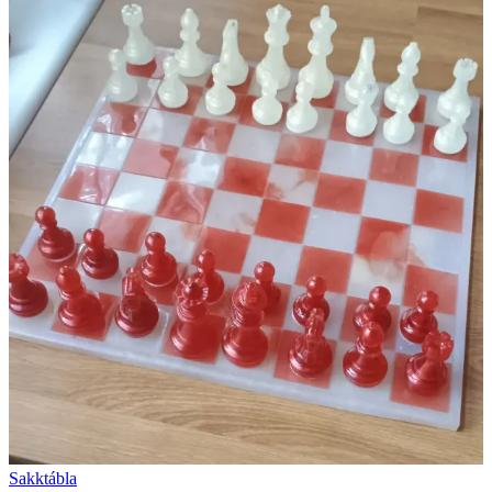
Sakktábla