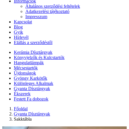
Információk
Általános szerződési feltételek
Adatkezelési tájékoztató
Impresszum
Kapcsolat
Blog
Gyik
Hírlevél
Elállás a szerződéstől
Kerámia Dísztárgyak
Könyvjelzők és Kulcstartók
Hangulatlámpák
Mécsestartók
Újdonságok
Gyöngy Karkötők
Különleges Alkalmak
Gyanta Dísztárgyak
Ékszerek
Festett Fa dobozok
Főoldal
Gyanta Dísztárgyak
Sakktábla