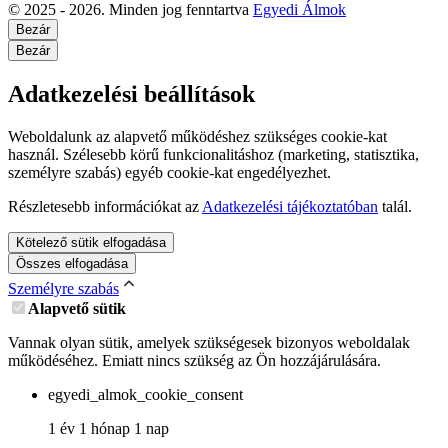
© 2025 - 2026. Minden jog fenntartva
Egyedi Álmok
Bezár
Bezár
Adatkezelési beállítások
Weboldalunk az alapvető működéshez szükséges cookie-kat
használ. Szélesebb körű funkcionalitáshoz (marketing, statisztika,
személyre szabás) egyéb cookie-kat engedélyezhet.
Részletesebb információkat az
Adatkezelési tájékoztatóban
talál.
Kötelező sütik elfogadása
Összes elfogadása
Személyre szabás
Alapvető sütik
Vannak olyan sütik, amelyek szükségesek bizonyos weboldalak
működéséhez. Emiatt nincs szükség az Ön hozzájárulására.
egyedi_almok_cookie_consent
1 év 1 hónap 1 nap