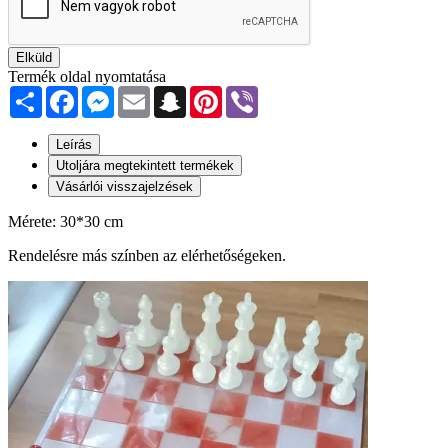
Elküld
Termék oldal nyomtatása
Share
Facebook
Messenger
Email
Snapchat
Pinterest
Viber
Leírás
Utoljára megtekintett termékek
Vásárlói visszajelzések
Mérete: 30*30 cm
Rendelésre más színben az elérhetőségeken.