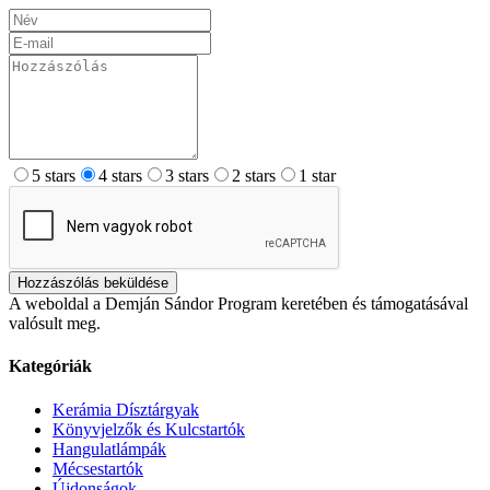
5 stars
4 stars
3 stars
2 stars
1 star
Hozzászólás beküldése
A weboldal a Demján Sándor Program keretében és támogatásával
valósult meg.
Kategóriák
Kerámia Dísztárgyak
Könyvjelzők és Kulcstartók
Hangulatlámpák
Mécsestartók
Újdonságok