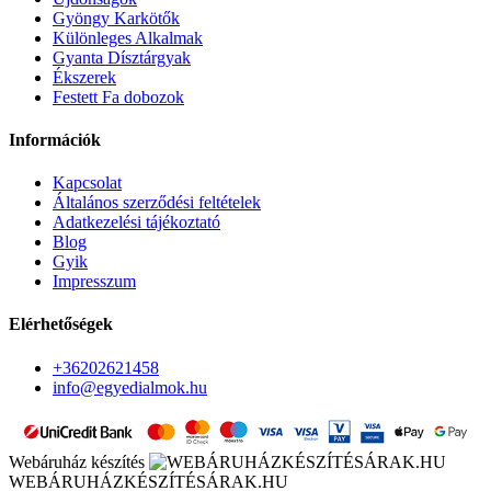
Gyöngy Karkötők
Különleges Alkalmak
Gyanta Dísztárgyak
Ékszerek
Festett Fa dobozok
Információk
Kapcsolat
Általános szerződési feltételek
Adatkezelési tájékoztató
Blog
Gyik
Impresszum
Elérhetőségek
+36202621458
info@egyedialmok.hu
Webáruház készítés
WEBÁRUHÁZKÉSZÍTÉSÁRAK.HU