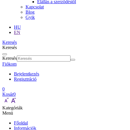
Elállás a szerződéstől
Kapcsolat
Blog
Gyik
HU
EN
Keresés
Keresés
Keresés
Fiókom
Bejelentkezés
Regisztráció
0
Kosár
0
Kategóriák
Menü
Főoldal
Információk