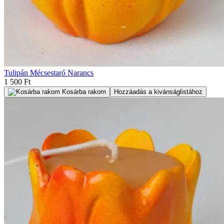
Tulipán Mécsestaró Narancs
1 500 Ft
Kosárba rakom
Hozzáadás a kivánságlistához