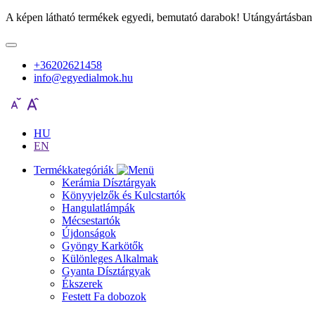
A képen látható termékek egyedi, bemutató darabok! Utángyártásban 
+36202621458
info@egyedialmok.hu
HU
EN
Termékkategóriák
Kerámia Dísztárgyak
Könyvjelzők és Kulcstartók
Hangulatlámpák
Mécsestartók
Újdonságok
Gyöngy Karkötők
Különleges Alkalmak
Gyanta Dísztárgyak
Ékszerek
Festett Fa dobozok