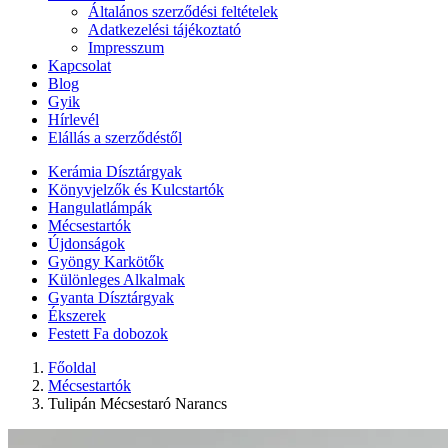
Általános szerződési feltételek
Adatkezelési tájékoztató
Impresszum
Kapcsolat
Blog
Gyik
Hírlevél
Elállás a szerződéstől
Kerámia Dísztárgyak
Könyvjelzők és Kulcstartók
Hangulatlámpák
Mécsestartók
Újdonságok
Gyöngy Karkötők
Különleges Alkalmak
Gyanta Dísztárgyak
Ékszerek
Festett Fa dobozok
Főoldal
Mécsestartók
Tulipán Mécsestaró Narancs