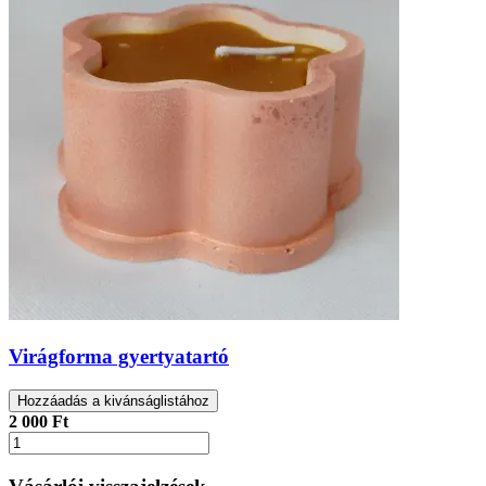
Virágforma gyertyatartó
Hozzáadás a kivánságlistához
2 000 Ft