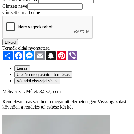
Címzett neve
Címzett e-mail címe
Elküld
Termék oldal nyomtatása
Share
Facebook
Messenger
Email
Snapchat
Pinterest
Viber
Leírás
Utoljára megtekintett termékek
Vásárlói visszajelzések
Méhvisszal. Méret: 3,5x7,5 cm
Rendelésre más színben a megadott elérhetőségen.Visszaigazolást
követően a rendelés teljesítése két hét