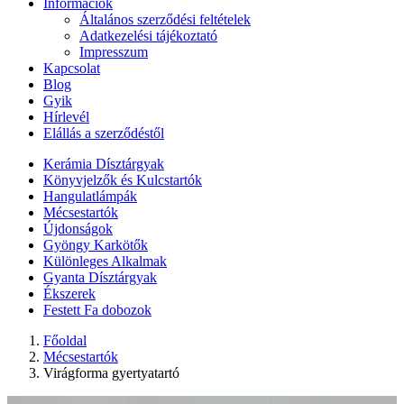
Információk
Általános szerződési feltételek
Adatkezelési tájékoztató
Impresszum
Kapcsolat
Blog
Gyik
Hírlevél
Elállás a szerződéstől
Kerámia Dísztárgyak
Könyvjelzők és Kulcstartók
Hangulatlámpák
Mécsestartók
Újdonságok
Gyöngy Karkötők
Különleges Alkalmak
Gyanta Dísztárgyak
Ékszerek
Festett Fa dobozok
Főoldal
Mécsestartók
Virágforma gyertyatartó