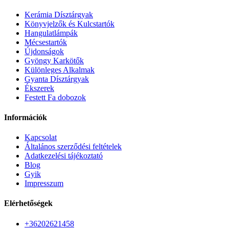
Kerámia Dísztárgyak
Könyvjelzők és Kulcstartók
Hangulatlámpák
Mécsestartók
Újdonságok
Gyöngy Karkötők
Különleges Alkalmak
Gyanta Dísztárgyak
Ékszerek
Festett Fa dobozok
Információk
Kapcsolat
Általános szerződési feltételek
Adatkezelési tájékoztató
Blog
Gyik
Impresszum
Elérhetőségek
+36202621458