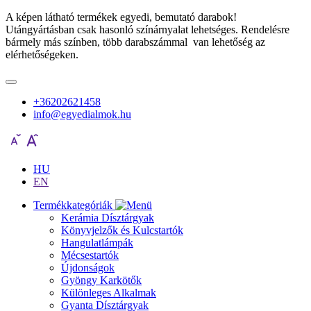
A képen látható termékek egyedi, bemutató darabok!
Utángyártásban csak hasonló színárnyalat lehetséges. Rendelésre
bármely más színben, több darabszámmal van lehetőség az
elérhetőségeken.
+36202621458
info@egyedialmok.hu
HU
EN
Termékkategóriák
Kerámia Dísztárgyak
Könyvjelzők és Kulcstartók
Hangulatlámpák
Mécsestartók
Újdonságok
Gyöngy Karkötők
Különleges Alkalmak
Gyanta Dísztárgyak