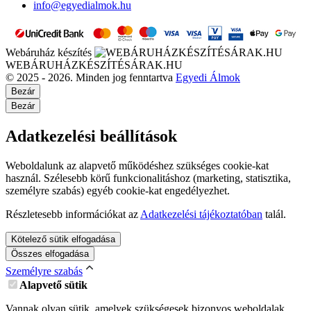
info@egyedialmok.hu
Webáruház készítés
WEBÁRUHÁZKÉSZÍTÉSÁRAK.HU
© 2025 - 2026. Minden jog fenntartva
Egyedi Álmok
Bezár
Bezár
Adatkezelési beállítások
Weboldalunk az alapvető működéshez szükséges cookie-kat
használ. Szélesebb körű funkcionalitáshoz (marketing, statisztika,
személyre szabás) egyéb cookie-kat engedélyezhet.
Részletesebb információkat az
Adatkezelési tájékoztatóban
talál.
Kötelező sütik elfogadása
Összes elfogadása
Személyre szabás
Alapvető sütik
Vannak olyan sütik, amelyek szükségesek bizonyos weboldalak