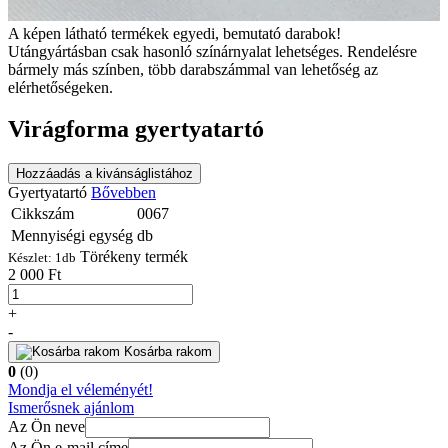
A képen látható termékek egyedi, bemutató darabok!
Utángyártásban csak hasonló színárnyalat lehetséges. Rendelésre
bármely más színben, több darabszámmal van lehetőség az
elérhetőségeken.
Virágforma gyertyatartó
Hozzáadás a kivánságlistához
Gyertyatartó
Bővebben
Cikkszám
0067
Mennyiségi egység
db
Törékeny termék
Készlet:
1
db
2 000 Ft
+
-
Kosárba rakom
0
(0)
Mondja el véleményét!
Ismerősnek ajánlom
Az Ön neve
Az Ön e-mail címe