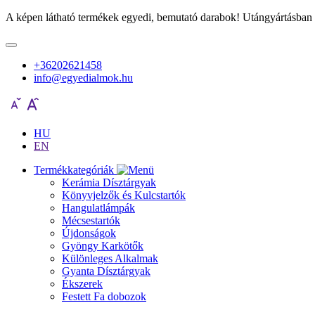
A képen látható termékek egyedi, bemutató darabok! Utángyártásban 
+36202621458
info@egyedialmok.hu
HU
EN
Termékkategóriák
Kerámia Dísztárgyak
Könyvjelzők és Kulcstartók
Hangulatlámpák
Mécsestartók
Újdonságok
Gyöngy Karkötők
Különleges Alkalmak
Gyanta Dísztárgyak
Ékszerek
Festett Fa dobozok