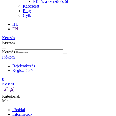
Elállás a szerződéstől
Kapcsolat
Blog
Gyik
HU
EN
Keresés
Keresés
Keresés
Fiókom
Bejelentkezés
Regisztráció
0
Kosár
0
Kategóriák
Menü
Főoldal
Információk