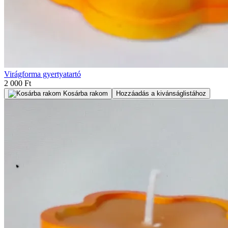
Virágforma gyertyatartó
2 000 Ft
Kosárba rakom
Hozzáadás a kivánságlistához