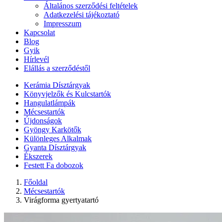
Általános szerződési feltételek
Adatkezelési tájékoztató
Impresszum
Kapcsolat
Blog
Gyik
Hírlevél
Elállás a szerződéstől
Kerámia Dísztárgyak
Könyvjelzők és Kulcstartók
Hangulatlámpák
Mécsestartók
Újdonságok
Gyöngy Karkötők
Különleges Alkalmak
Gyanta Dísztárgyak
Ékszerek
Festett Fa dobozok
Főoldal
Mécsestartók
Virágforma gyertyatartó