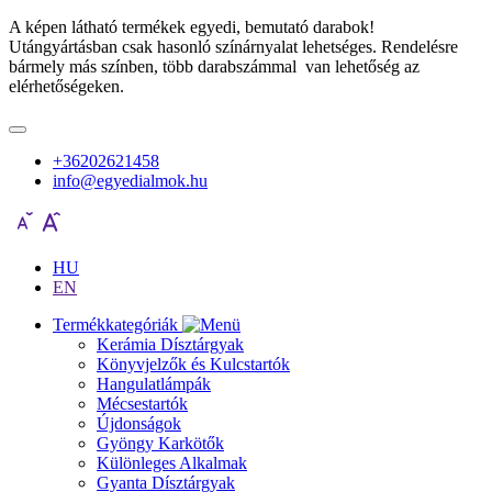
A képen látható termékek egyedi, bemutató darabok!
Utángyártásban csak hasonló színárnyalat lehetséges. Rendelésre
bármely más színben, több darabszámmal van lehetőség az
elérhetőségeken.
+36202621458
info@egyedialmok.hu
HU
EN
Termékkategóriák
Kerámia Dísztárgyak
Könyvjelzők és Kulcstartók
Hangulatlámpák
Mécsestartók
Újdonságok
Gyöngy Karkötők
Különleges Alkalmak
Gyanta Dísztárgyak