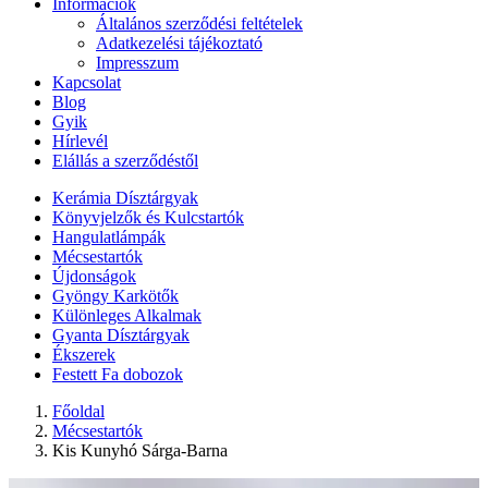
Információk
Általános szerződési feltételek
Adatkezelési tájékoztató
Impresszum
Kapcsolat
Blog
Gyik
Hírlevél
Elállás a szerződéstől
Kerámia Dísztárgyak
Könyvjelzők és Kulcstartók
Hangulatlámpák
Mécsestartók
Újdonságok
Gyöngy Karkötők
Különleges Alkalmak
Gyanta Dísztárgyak
Ékszerek
Festett Fa dobozok
Főoldal
Mécsestartók
Kis Kunyhó Sárga-Barna