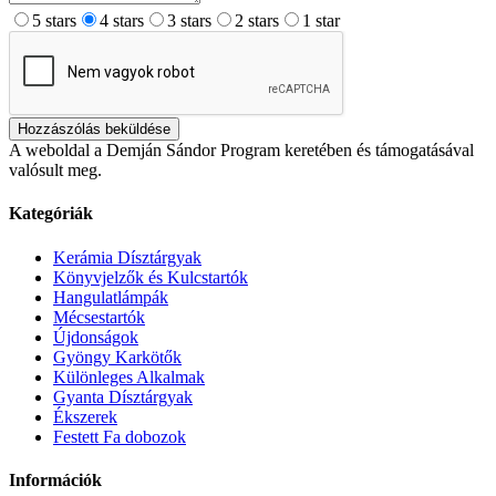
5 stars
4 stars
3 stars
2 stars
1 star
Hozzászólás beküldése
A weboldal a Demján Sándor Program keretében és támogatásával
valósult meg.
Kategóriák
Kerámia Dísztárgyak
Könyvjelzők és Kulcstartók
Hangulatlámpák
Mécsestartók
Újdonságok
Gyöngy Karkötők
Különleges Alkalmak
Gyanta Dísztárgyak
Ékszerek
Festett Fa dobozok
Információk