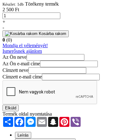
Törékeny termék
Készlet:
1
db
2 500 Ft
+
-
Kosárba rakom
0
(0)
Mondja el véleményét!
Ismerősnek ajánlom
Az Ön neve
Az Ön e-mail címe
Címzett neve
Címzett e-mail címe
Elküld
Termék oldal nyomtatása
Share
Facebook
Messenger
Email
Snapchat
Pinterest
Viber
Leírás